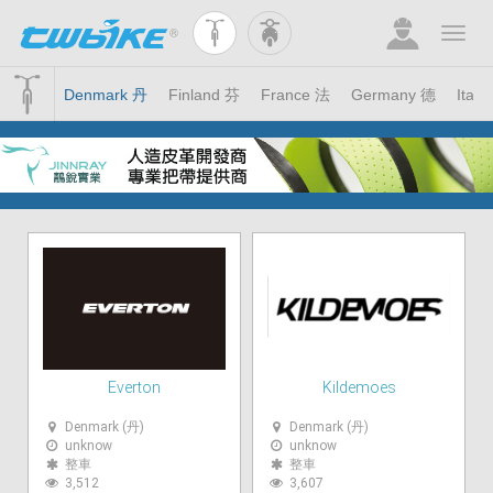
ech 捷
Denmark 丹
Finland 芬
France 法
Germany 德
Italy
Everton
Kildemoes
Denmark (丹)
Denmark (丹)
unknow
unknow
整車
整車
3,512
3,607