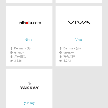
Nihola
Viva
Denmark (丹)
Denmark (丹)
unknow
unknow
戶外用品
整合品牌
3,826
5,243
yakkay